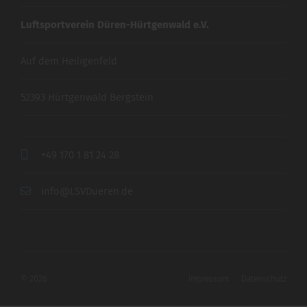
Luftsportverein Düren-Hürtgenwald e.V.
Auf dem Heiligenfeld
52393 Hürtgenwald Bergstein
+49 170 1 81 24 28
info@LSVDueren.de
© 2026
Impressum
Datenschutz