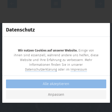
Datenschutz
Werde ein Teil unseres
Vereins!
Wir nutzen Cookies auf unserer Website.
Einige von
ihnen sind essenziell, während andere uns helfen, diese
Website und Ihre Erfahrung zu verbessern. Mehr
Informationen finden Sie in unserer
Wir freuen uns über aktive Mitglieder, die sich mit uns
Datenschutzerklärung
oder im
Impressum
zusammen sportlich betätigen wollen und Spaß am
Fliegen und Aktivitäten in einer Gruppe haben!
Alle akzeptieren
Mehr erfahren
Kontakt
Anpassen