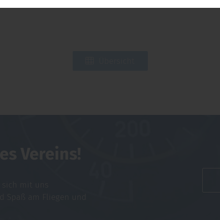
Übersicht
es Vereins!
e sich mit uns
nd Spaß am Fliegen und